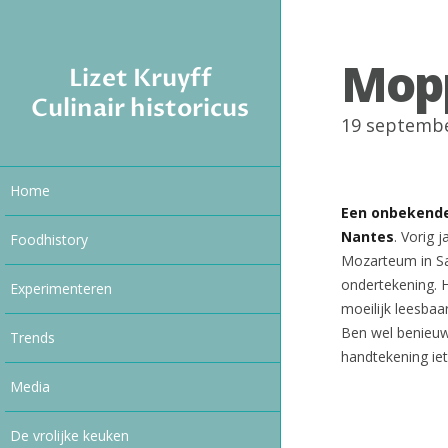
Mopp
Lizet Kruyff
Culinair historicus
19 septemb
Home
Een onbekende
Nantes
. Vorig 
Foodhistory
Mozarteum in Sal
ondertekening. H
Experimenteren
moeilijk leesbaa
Ben wel benieuw
Trends
handtekening iet
Media
De vrolijke keuken