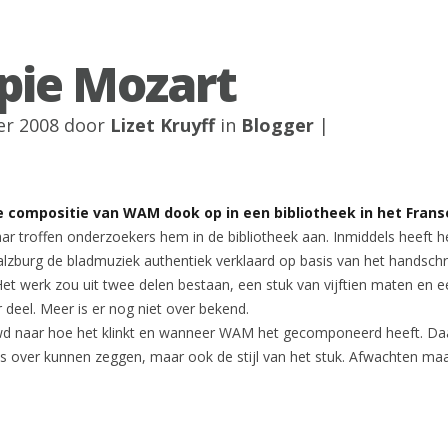
ie Mozart
er 2008 door
Lizet Kruyff
in
Blogger
|
 compositie van WAM dook op in een bibliotheek in het Frans
jaar troffen onderzoekers hem in de bibliotheek aan. Inmiddels heeft h
zburg de bladmuziek authentiek verklaard op basis van het handschri
et werk zou uit twee delen bestaan, een stuk van vijftien maten en 
r deel. Meer is er nog niet over bekend.
d naar hoe het klinkt en wanneer WAM het gecomponeerd heeft. Daa
s over kunnen zeggen, maar ook de stijl van het stuk. Afwachten maa