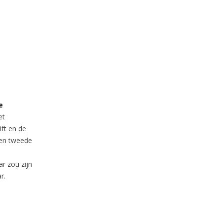
e
et
ft en de
een tweede
r zou zijn
r.