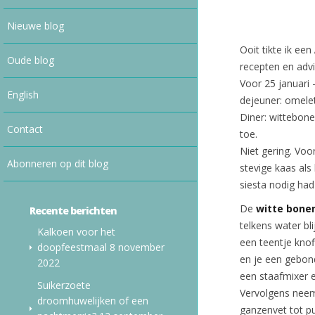
Nieuwe blog
Ooit tikte ik een
Oude blog
recepten en advi
Voor 25 januari
English
dejeuner: omele
Diner: wittebon
Contact
toe.
Niet gering. Voo
Abonneren op dit blog
stevige kaas als
siesta nodig had
De
witte bone
Recente berichten
telkens water bli
Kalkoen voor het
een teentje knof
doopfeestmaal
8 november
en je een gebond
2022
een staafmixer e
Suikerzoete
Vervolgens neem 
droomhuwelijken of een
ganzenvet tot pu