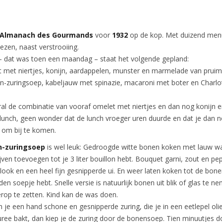
Almanach des Gourmands
voor
1932
op de kop. Met duizend men
ezen, naast verstrooiing.
 – dat was toen een maandag – staat het volgende gepland:
t met niertjes, konijn, aardappelen, munster en marmelade van prui
en-zuringsoep, kabeljauw met spinazie, macaroni met boter en Charlo
ral de combinatie van vooraf omelet met niertjes en dan nog konijn 
 lunch, geen wonder dat de lunch vroeger uren duurde en dat je dan 
 om bij te komen.
n-zuringsoep
is wel leuk: Gedroogde witte bonen koken met lauw w
jven toevoegen tot je 3 liter bouillon hebt. Bouquet garni, zout en pep
look en een heel fijn gesnipperde ui. En weer laten koken tot de bone
en soepje hebt. Snelle versie is natuurlijk bonen uit blik of glas te n
rop te zetten. Kind kan de was doen.
je een hand schone en gesnipperde zuring, die je in een eetlepel oli
ree bakt, dan kiep je de zuring door de bonensoep. Tien minuutjes d