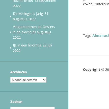
nachtmerrie?
12 september
koken, flinterdu
2022
De koningin is jarig!
31
augustus 2022
Vingerkommen en Oesters
in de Nacht
29 augustus
Tags:
Almanac
2022
IJs in een hoorntje
29 juli
2022
Copyright
© 2
Archieven
Zoeken