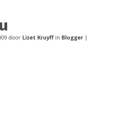
u
2009 door
Lizet Kruyff
in
Blogger
|