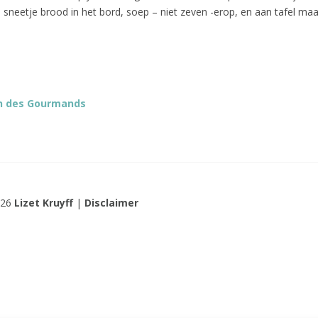
n sneetje brood in het bord, soep – niet zeven -erop, en aan tafel maa
h des Gourmands
026
Lizet Kruyff
|
Disclaimer