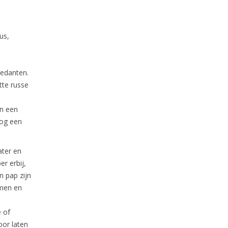
us,
medanten.
tte russe
en een
nog een
ater en
er erbij,
n pap zijn
emen en
e of
oor laten