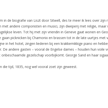
m in de biografie van Liszt door Sitwell, des te meer ik lees over zij
 met andere componisten en musici, zijn dweperij met religie, maar 
dagelijkse leven. Tot hij met zijn vriendin in Geneve gaat wonen en Ge
 gaan picknicken bij Chamonix en brassen tot in de late uurtjes met 
e in het hotel, zingen liederen bij een krakkemikkige piano en hebb
ier. De andere gasten – vooral de Engelse dames – houden hun voile 
et onbeschaamde gezelschap voorbijkomt. George Sand en haar sigaa
 die tijd, 1835, nog wel vooral zoet zijn geweest.