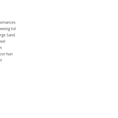
n romances
weinig tot
orge Sand
veel
en
voor hun
r!