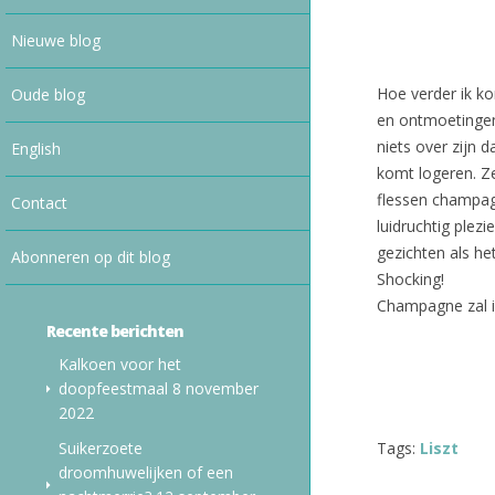
Nieuwe blog
Hoe verder ik ko
Oude blog
en ontmoetingen
niets over zijn 
English
komt logeren. Ze
flessen champagn
Contact
luidruchtig plez
gezichten als h
Abonneren op dit blog
Shocking!
Champagne zal in
Recente berichten
Kalkoen voor het
doopfeestmaal
8 november
2022
Suikerzoete
Tags:
Liszt
droomhuwelijken of een