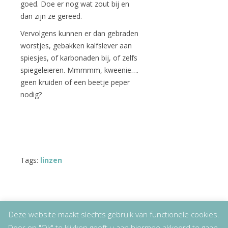
goed. Doe er nog wat zout bij en
dan zijn ze gereed.
Vervolgens kunnen er dan gebraden
worstjes, gebakken kalfslever aan
spiesjes, of karbonaden bij, of zelfs
spiegeleieren. Mmmmm, kweenie….
geen kruiden of een beetje peper
nodig?
Tags:
linzen
Deze website maakt slechts gebruik van functionele cookies.
Door op "Ok" te klikken geeft u aan hiermee akkoord te gaan.