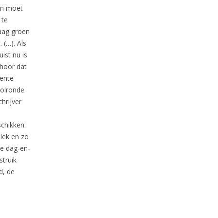
en moet
 te
raag groen
 (…). Als
ist nu is
 hoor dat
oente
bolronde
hrijver
chikken:
lek en zo
de dag-en-
truik
d, de