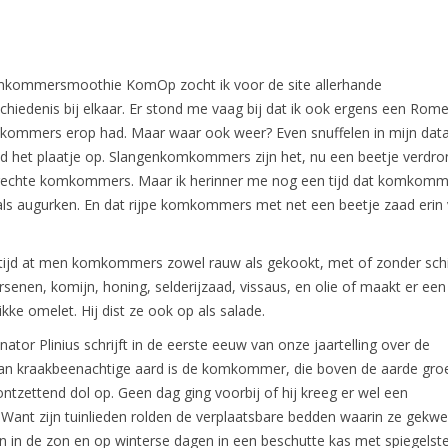
kommersmoothie KomOp zocht ik voor de site allerhande
edenis bij elkaar. Er stond me vaag bij dat ik ook ergens een Rome
kommers erop had. Maar waar ook weer? Even snuffelen in mijn dat
ad het plaatje op. Slangenkomkommers zijn het, nu een beetje verdr
rechte komkommers. Maar ik herinner me nog een tijd dat komkomm
ls augurken. En dat rijpe komkommers met net een beetje zaad erin
tijd at men komkommers zowel rauw als gekookt, met of zonder schil
senen, komijn, honing, selderijzaad, vissaus, en olie of maakt er een
ikke omelet. Hij dist ze ook op als salade.
tor Plinius schrijft in de eerste eeuw van onze jaartelling over de
 kraakbeenachtige aard is de komkommer, die boven de aarde groei
ontzettend dol op. Geen dag ging voorbij of hij kreeg er wel een
Want zijn tuinlieden rolden de verplaatsbare bedden waarin ze gekwe
n in de zon en op winterse dagen in een beschutte kas met spiegelst