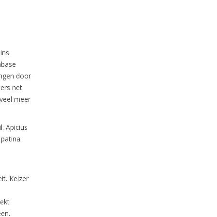
ins
abase
ongen door
ers net
 veel meer
. Apicius
 patina
t. Keizer
ekt
een.