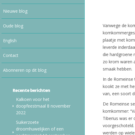
Nieuwe blog
Vanwege de kom
Oude blog
komkommergeschi
plaatje met kom
English
leverde inderda
die hardgroene 
Contact
zo krom waren a
smaak hebben.
Abonneren op dit blog
In de Romeinse 
kookt ze met her
Recente berichten
van, een soort d
Kalkoen voor het
De Romeinse sena
doopfeestmaal
8 november
komkommer: “Van
2022
Tiberius was er 
Suikerzoete
voorgeschoteld. 
droomhuwelijken of een
werden op wiele