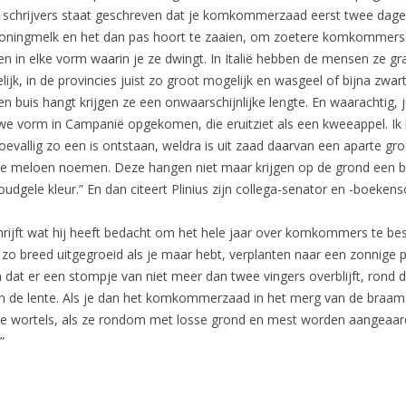
e schrijvers staat geschreven dat je komkommerzaad eerst twee dag
honingmelk en het dan pas hoort te zaaien, om zoetere komkommers
ien in elke vorm waarin je ze dwingt. In Italië hebben de mensen ze g
ijk, in de provincies juist zo groot mogelijk en wasgeel of bijna zwart.
en buis hangt krijgen ze een onwaarschijnlijke lengte. En waarachtig, ju
uwe vorm in Campanië opgekomen, die eruitziet als een kweeappel. Ik
toevallig zo een is ontstaan, weldra is uit zaad daarvan een aparte gr
 ze meloen noemen. Deze hangen niet maar krijgen op de grond een 
dgele kleur.” En dan citeert Plinius zijn collega-senator en -boekensc
rijft wat hij heeft bedacht om het hele jaar over komkommers te bes
zo breed uitgegroeid als je maar hebt, verplanten naar een zonnige p
 dat er een stompje van niet meer dan twee vingers overblijft, rond 
n de lente. Als je dan het komkommerzaad in het merg van de braams
de wortels, als ze rondom met losse grond en mest worden aangeaar
”