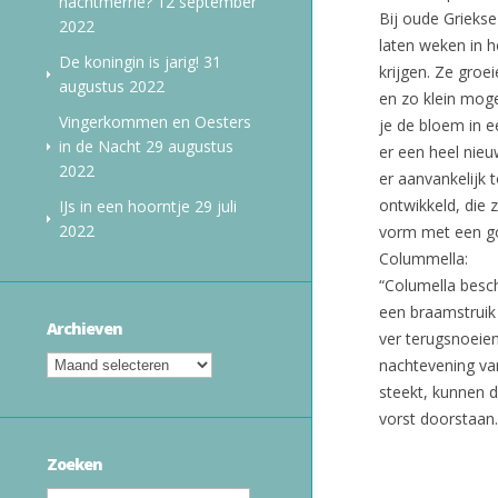
nachtmerrie?
12 september
Bij oude Grieks
2022
laten weken in 
De koningin is jarig!
31
krijgen. Ze groe
augustus 2022
en zo klein mogel
Vingerkommen en Oesters
je de bloem in e
in de Nacht
29 augustus
er een heel nie
2022
er aanvankelijk 
ontwikkeld, die
IJs in een hoorntje
29 juli
2022
vorm met een gou
Colummella:
“Columella besch
een braamstruik 
Archieven
ver terugsnoeien
nachtevening va
steekt, kunnen 
vorst doorstaan.
Zoeken