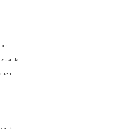
 ook.
eer aan de
inuten
 korstje