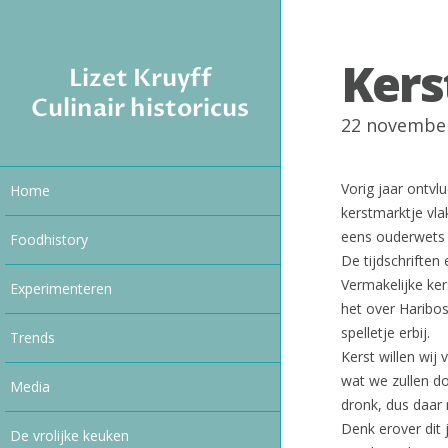
Kers
Lizet Kruyff
Culinair historicus
22 novembe
Vorig jaar ontvl
Home
kerstmarktje vl
eens ouderwets 
Foodhistory
De tijdschriften
Vermakelijke ke
Experimenteren
het over Haribos
spelletje erbij.
Trends
Kerst willen wi
wat we zullen do
Media
dronk, dus daar 
Denk erover dit 
De vrolijke keuken