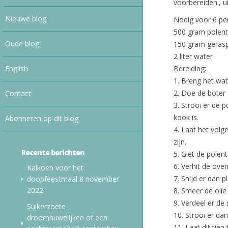
voorbereiden., u
Nieuwe blog
Nodig voor 6 pe
500 gram polent
Oude blog
150 gram geraspte
2 liter water
English
Bereiding:
1. Breng het wa
2. Doe de boter 
Contact
3. Strooi er de 
kook is.
Abonneren op dit blog
4. Laat het volg
zijn.
Recente berichten
5. Giet de polent
6. Verhit de ove
Kalkoen voor het
7. Snijd er dan p
doopfeestmaal
8 november
2022
8. Smeer de oli
9. Verdeel er de
Suikerzoete
10. Strooi er da
droomhuwelijken of een
11. Laat dit tien