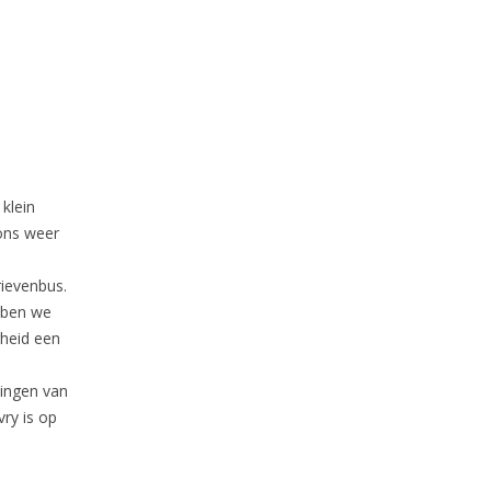
 klein
ons weer
rievenbus.
bben we
gheid een
tingen van
ry is op