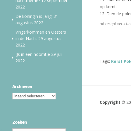
nachtmerrie?
12 september
op komt.
2022
12. Dien de pole
De koningin is jarig!
31
augustus 2022
dit recept versch
Vingerkommen en Oesters
in de Nacht
29 augustus
2022
IJs in een hoorntje
29 juli
2022
Tags:
Kerst Pol
Archieven
Copyright
© 2
Zoeken