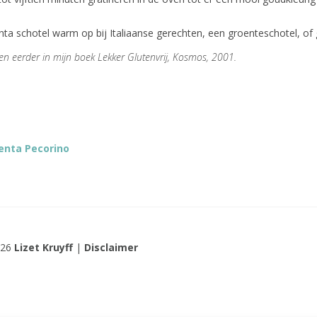
nta schotel warm op bij Italiaanse gerechten, een groenteschotel, of 
een eerder in mijn boek Lekker Glutenvrij, Kosmos, 2001.
enta Pecorino
026
Lizet Kruyff
|
Disclaimer