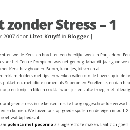
t zonder Stress – 1
r 2007 door
Lizet Kruyff
in
Blogger
|
uchtten we de Kerst en brachten een heerlijke week in Parijs door. Een
ak voor het Centre Pompidou was net genoeg. Maar dit jaar gaan we 
met Kerst bezighouden. Boom, kaarsjes, kitsch en al.
 en reklamefolders met tips en wenken vallen om de haverklap in de b
rstpakketten, met idiote namen als Superbe en Excellence, en dan he
noep en tonijn in blik en cocktailworstjes en zulke troep, met al leuti
j vooral geen stress in de keuken met te hoog opgeschroefde verwach
en en kunnen. We fuiven ons op goede spullen en de eigen import Giv
moet wat bij bedacht.
jaar
polenta met pecorino
als bijgerecht te maken. Laat zich goed