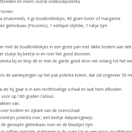
itbreiden en neem vooral snelkookpolenta.
rsonen:
a (maismeel), 4 gv bouillonblokjes, 80 gram boter of margarine
 geitenkaas (Pecorino), 1 eetlepel olijfolie, 1 takje tijm
ter met de bouillonblokjes in een grote pan met dikke bodem aan dek
er stukje bij beetje in en roer het goed dooreen.
polenta bij en klop dit er met de garde goed door net zolang tot het w
ens de aanwijzingen op het pak polenta koken, dat zal ongeveer 30 m
a als hij gaar is in een rechthoekige schaal en laat hem afkoelen.
n voor op 180 graden Celsius.
lakken van.
e over bodem en zijkant van de ovenschaal
 sneetjes polenta over, een beetje dakpansgewijs.
n de geraspte geitenkaas over en de blaadjes tijm.
 tot vijftien minuten gratineren in de oven tot er een mooi goudkleurig