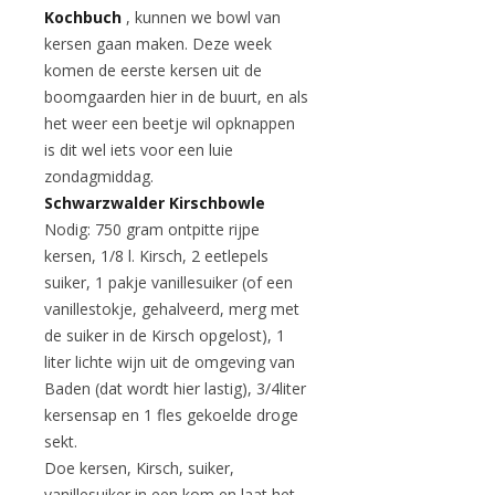
Kochbuch
, kunnen we bowl van
kersen gaan maken. Deze week
komen de eerste kersen uit de
boomgaarden hier in de buurt, en als
het weer een beetje wil opknappen
is dit wel iets voor een luie
zondagmiddag.
Schwarzwalder Kirschbowle
Nodig: 750 gram ontpitte rijpe
kersen, 1/8 l. Kirsch, 2 eetlepels
suiker, 1 pakje vanillesuiker (of een
vanillestokje, gehalveerd, merg met
de suiker in de Kirsch opgelost), 1
liter lichte wijn uit de omgeving van
Baden (dat wordt hier lastig), 3/4liter
kersensap en 1 fles gekoelde droge
sekt.
Doe kersen, Kirsch, suiker,
vanillesuiker in een kom en laat het