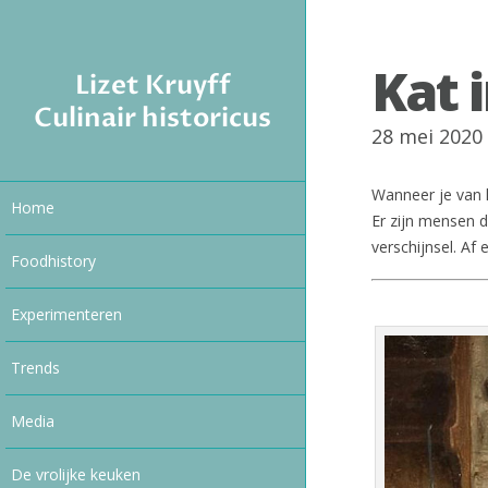
Kat 
Lizet Kruyff
Culinair historicus
28 mei 2020
Wanneer je van k
Home
Er zijn mensen d
verschijnsel. Af
Foodhistory
Experimenteren
Trends
Media
De vrolijke keuken