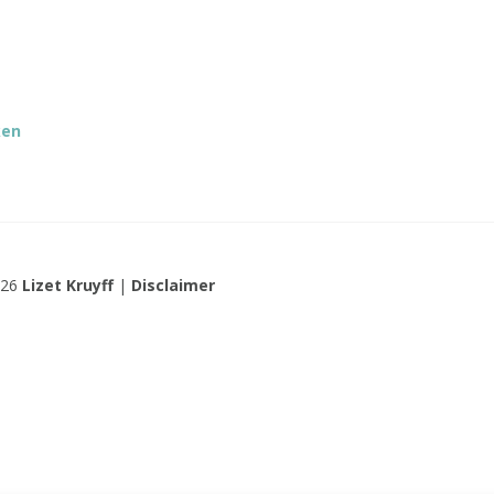
ken
026
Lizet Kruyff
|
Disclaimer