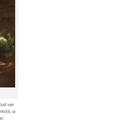
houd van
mkool, ui
un