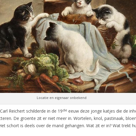
Locatie en eigenaar onbekend
de
Carl Reichert schilderde in de 19
eeuw deze jonge katjes die de in
eren. De groente zit er niet meer in. Wortelen, knol, pastinaak, bloe
 Het schort is deels over de mand gehangen. Wat zit er in? Wat trekt h