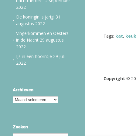
nachtmerrie?
12 september
2022
De koningin is jarig!
31
augustus 2022
Vingerkommen en Oesters
Tags:
kat
,
keu
in de Nacht
29 augustus
2022
IJs in een hoorntje
29 juli
2022
Copyright
© 2
Archieven
Zoeken