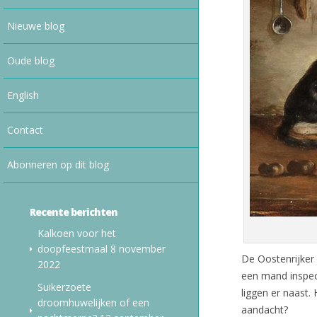
Nieuwe blog
Oude blog
English
Contact
Abonneren op dit blog
Recente berichten
Kalkoen voor het
doopfeestmaal
8 november
De Oostenrijker 
2022
een mand inspect
Suikerzoete
liggen er naast.
droomhuwelijken of een
aandacht?