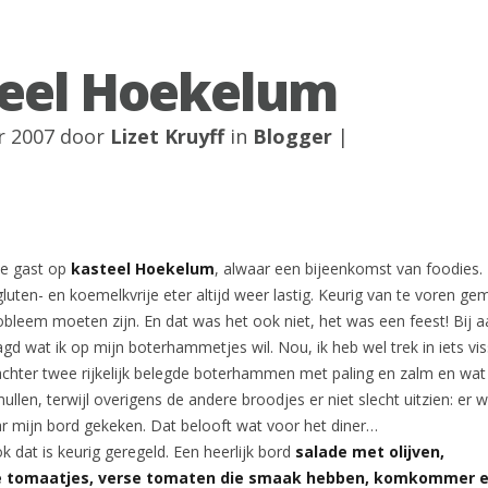
eel Hoekelum
r 2007 door
Lizet Kruyff
in
Blogger
|
te gast op
kasteel Hoekelum
, alwaar een bijeenkomst van foodies.
gluten- en koemelkvrije eter altijd weer lastig. Keurig van te voren ge
obleem moeten zijn. En dat was het ook niet, het was een feest! Bij
gd wat ik op mijn boterhammetjes wil. Nou, ik heb wel trek in iets vis
k achter twee rijkelijk belegde boterhammen met paling en zalm en wat
en, terwijl overigens de andere broodjes er niet slecht uitzien: er 
ar mijn bord gekeken. Dat belooft wat voor het diner…
k dat is keurig geregeld. Een heerlijk bord
salade met olijven,
 tomaatjes, verse tomaten die smaak hebben, komkommer e