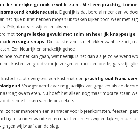
n die heerlijke gerookte wilde zalm. Met een prachtig koemel
igsmakend kruidensausje
. Eigenlijk is dat bord al meer dan voldo
an het rijke buffet hebben mogen uitzoeken kijken toch weer met afg
s. Prik, daar verdwijnen ze alweer.
bord met
tongrolletjes gevuld met zalm en heerlijk knapperige
occoli en sugarsnaps.
Die laatste vind ik niet lekker want te zoet, m
eten. Een kleurrijk en smakelijk geheel.
et hoe fout het kan gaan, wat heerlijk is het dan als je zo verwend wo
 het kasteel zo goed voor je zorgen en met een brede, gastvrije gli
t kasteel staat overigens een kast met een
prachtig oud Frans ser
 bladgoud
. Vroeger werd daar nog jaarlijks van gegeten als de docht
erjaardag kwam eten. Nu hoeft het alleen nog maar mooi te staan we
wonderende blikken van de bezoekers.
m, zonder mankeren een aanrader voor bijeenkomsten, feesten, parti
rachtig te kunnen wandelen en naar herten en zwijnen kijken, maar ja
– gingen wij braaf aan de slag.