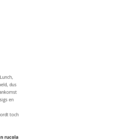
 Lunch,
meld, dus
 aankomst
sigs en
wordt toch
n rucola