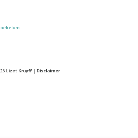
Hoekelum
026
Lizet Kruyff
|
Disclaimer