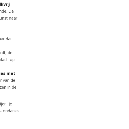
kvrij
ende. De
unst naar
aar dat
rdt, de
mlach op
vies met
er van de
zen in de
jen. Je
 – ondanks