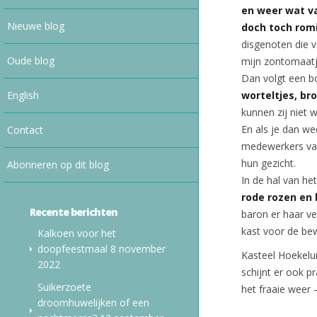
en weer wat va
Nieuwe blog
doch toch rom
disgenoten die v
Oude blog
mijn zontomaatje
Dan volgt een 
English
worteltjes, br
kunnen zij niet w
En als je dan we
Contact
medewerkers van
hun gezicht.
Abonneren op dit blog
In de hal van he
rode rozen en
Recente berichten
baron er haar v
kast voor de be
Kalkoen voor het
doopfeestmaal
8 november
Kasteel Hoekelu
2022
schijnt er ook p
Suikerzoete
het fraaie weer 
droomhuwelijken of een