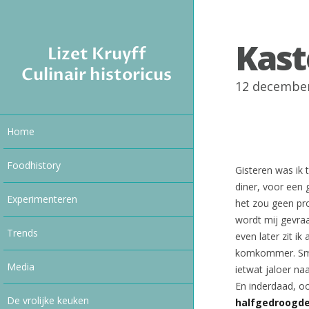
Kast
Lizet Kruyff
Culinair historicus
12 decembe
Home
Foodhistory
Gisteren was ik 
diner, voor een 
Experimenteren
het zou geen pr
wordt mij gevraa
Trends
even later zit i
komkommer. Smull
Media
ietwat jaloer na
En inderdaad, oo
De vrolijke keuken
halfgedroogde