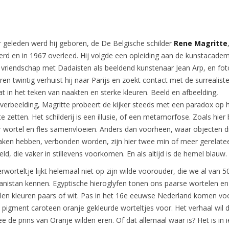
 geleden werd hij geboren, de De Belgische schilder
Rene Magritte
rd en in 1967 overleed. Hij volgde een opleiding aan de kunstacadem
 vriendschap met Dadaisten als beeldend kunstenaar Jean Arp, en fot
en twintig verhuist hij naar Parijs en zoekt contact met de surrealiste
t in het teken van naakten en sterke kleuren. Beeld en afbeelding,
 verbeelding, Magritte probeert de kijker steeds met een paradox op 
 zetten. Het schilderij is een illusie, of een metamorfose. Zoals hier 
r wortel en fles samenvloeien. Anders dan voorheen, waar objecten di
aken hebben, verbonden worden, zijn hier twee min of meer gerelate
ld, die vaker in stillevens voorkomen. En als altijd is de hemel blauw.
worteltje lijkt helemaal niet op zijn wilde voorouder, die we al van 5
anistan kennen. Egyptische hieroglyfen tonen ons paarse wortelen en
en kleuren paars of wit. Pas in het 16e eeuwse Nederland komen vo
t pigment caroteen oranje gekleurde worteltjes voor. Het verhaal wil d
ee de prins van Oranje wilden eren. Of dat allemaal waar is? Het is in 