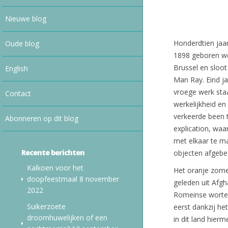
Nieuwe blog
Honderdtien jaar
Oude blog
1898 geboren we
Brussel en sloot
English
Man Ray. Eind jar
vroege werk staa
Contact
werkelijkheid en
verkeerde been te
Abonneren op dit blog
explication, waa
met elkaar te m
Recente berichten
objecten afgebee
Kalkoen voor het
Het oranje zomer
doopfeestmaal
8 november
geleden uit Afgh
2022
Romeinse wortel
Suikerzoete
eerst dankzij he
droomhuwelijken of een
in dit land hierm