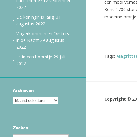
nachtmerrie?
12 september
een mooi verhaa
2022
Rond 1700 stond
moderne oranje 
De koningin is jarig!
31
augustus 2022
Vingerkommen en Oesters
in de Nacht
29 augustus
2022
Tags:
Magrittt
IJs in een hoorntje
29 juli
2022
Archieven
Copyright
© 2
Zoeken