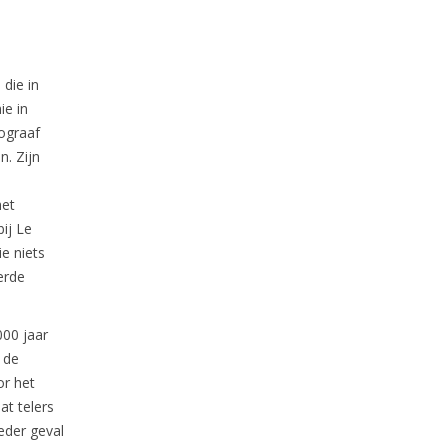
, die in
ie in
ograaf
n. Zijn
het
bij Le
e niets
erde
000 jaar
 de
or het
at telers
ieder geval