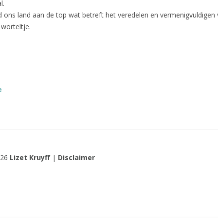
l.
 ons land aan de top wat betreft het veredelen en vermenigvuldigen 
worteltje.
e
026
Lizet Kruyff
|
Disclaimer