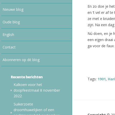
En zo doe je het
Nieuwe blog
en ‘t vel er af t
ze met e kruiden
Oude blog
zijn. Na een dag 
Nú doen, en je h
English
een eigen draai 
ga voor de faux 
Contact
Abonneren op dit blog
Recente berichten
Tags:
1901
,
Har
Kalkoen voor het
doopfeestmaal
8 november
2022
Suikerzoete
droomhuwelijken of een
Copyright
© 2