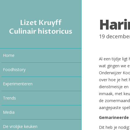
Hari
Lizet Kruyff
Culinair historicus
19 decembe
Home
Al een tijdje lig
wat gingen we ef
Foodhistory
Onderwijzer Koo
over hoe je het
Experimenteren
dienstmeisje en 
inmaak, met keu
Trends
de zomermaanden
aangepaste spell
Media
Gemarineerde 
De vrolijke keuken
Dit heb je nodig: