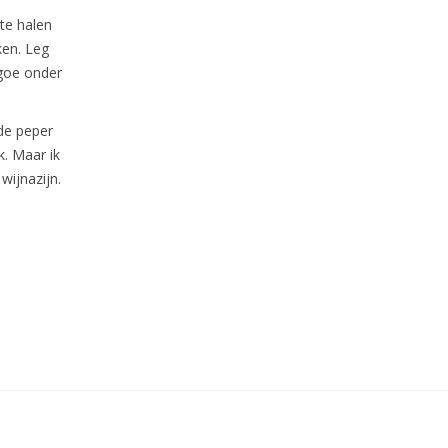
te halen
ken. Leg
 goe onder
de peper
k. Maar ik
wijnazijn.