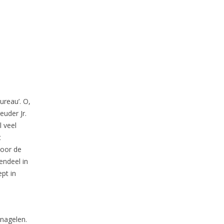
ureau’. O,
euder Jr.
 veel
t
voor de
endeel in
pt in
inagelen.