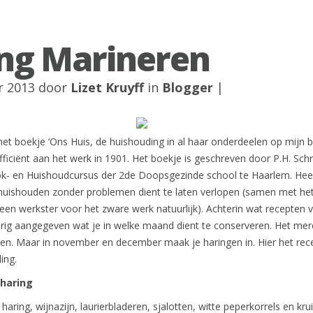
ng Marineren
r 2013 door
Lizet Kruyff
in
Blogger
|
t het boekje ‘Ons Huis, de huishouding in al haar onderdeelen op mijn b
ficiënt aan het werk in 1901. Het boekje is geschreven door P.H. Schr
k- en Huishoudcursus der 2de Doopsgezinde school te Haarlem. Heel
 huishouden zonder problemen dient te laten verlopen (samen met he
een werkster voor het zware werk natuurlijk). Achterin wat recepten 
rig aangegeven wat je in welke maand dient te conserveren. Het mer
. Maar in november en december maak je haringen in. Hier het rece
ing.
haring
 haring, wijnazijn, laurierbladeren, sjalotten, witte peperkorrels en kru