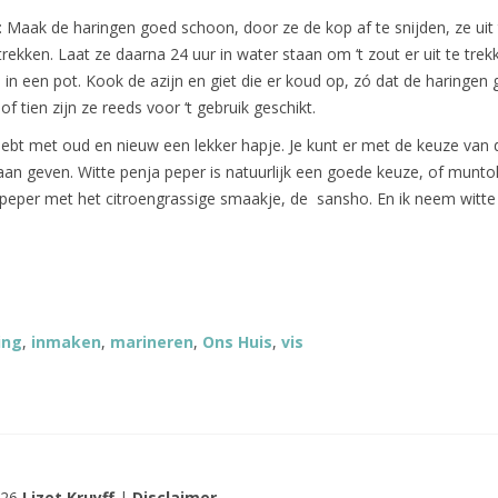
: Maak de haringen goed schoon, door ze de kop af te snijden, ze uit 
e trekken. Laat ze daarna 24 uur in water staan om ‘t zout er uit te trek
 in een pot. Kook de azijn en giet die er koud op, zó dat de haringen
of tien zijn ze reeds voor ‘t gebruik geschikt.
ebt met oud en nieuw een lekker hapje. Je kunt er met de keuze van 
aan geven. Witte penja peper is natuurlijk een goede keuze, of munto
peper met het citroengrassige smaakje, de sansho. En ik neem witte 
ing
,
inmaken
,
marineren
,
Ons Huis
,
vis
026
Lizet Kruyff
|
Disclaimer