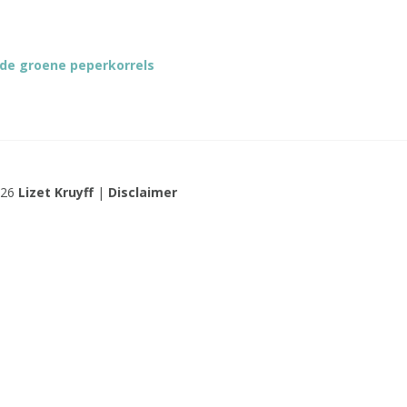
rde groene peperkorrels
026
Lizet Kruyff
|
Disclaimer