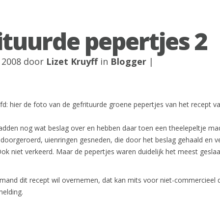
ituurde pepertjes 2
 2008 door
Lizet Kruyff
in
Blogger
|
fd: hier de foto van de gefrituurde groene pepertjes van het recept v
adden nog wat beslag over en hebben daar toen een theelepeltje mad
 doorgeroerd, uienringen gesneden, die door het beslag gehaald en v
Ook niet verkeerd. Maar de pepertjes waren duidelijk het meest gesla
emand dit recept wil overnemen, dat kan mits voor niet-commercieel 
elding.