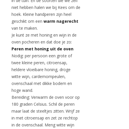
in de tuin. En de soorten die we zelf
niet hebben halen we bij Kees om de
hoek. Kleine handperen zijn heel
geschikt om een
warm nagerecht
van te maken.
Je kunt ze met honing en wijn in de
oven pocheren en dat doe je zo:
Peren met honing uit de oven
Nodig: per persoon een grote of
twee kleine peren, citroensap,
heldere vloeibare honing, droge
witte wijn, cardemompeulen,
ovenschaal met dikke bodem en
hoge wand.
Bereiding: Verwarm de oven voor op
180 graden Celsius. Schil de peren
maar laat de steeltjes zitten. Wrijf ze
in met citroensap en zet ze rechtop
in de ovenschaal. Meng witte wijn