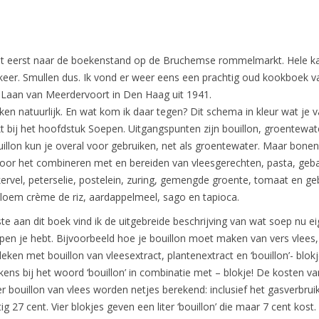
 het eerst naar de boekenstand op de Bruchemse rommelmarkt. Hele ka
keer. Smullen dus. Ik vond er weer eens een prachtig oud kookboek v
Laan van Meerdervoort in Den Haag uit 1941.
ijken natuurlijk. En wat kom ik daar tegen? Dit schema in kleur wat je 
 bij het hoofdstuk Soepen. Uitgangspunten zijn bouillon, groentewat
llon kun je overal voor gebruiken, net als groentewater. Maar bonen
 voor het combineren met en bereiden van vleesgerechten, pasta, geb
 kervel, peterselie, postelein, zuring, gemengde groente, tomaat en 
loem crème de riz, aardappelmeel, sago en tapioca.
te aan dit boek vind ik de uitgebreide beschrijving van wat soep nu eig
en je hebt. Bijvoorbeeld hoe je bouillon moet maken van vers vlees,
eken met bouillon van vleesextract, plantenextract en ‘bouillon’- blokj
kens bij het woord ‘bouillon’ in combinatie met – blokje! De kosten va
ter bouillon van vlees worden netjes berekend: inclusief het gasverbrui
ig 27 cent. Vier blokjes geven een liter ‘bouillon’ die maar 7 cent kost.