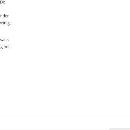
 De
onder
weinig
 saus
og het