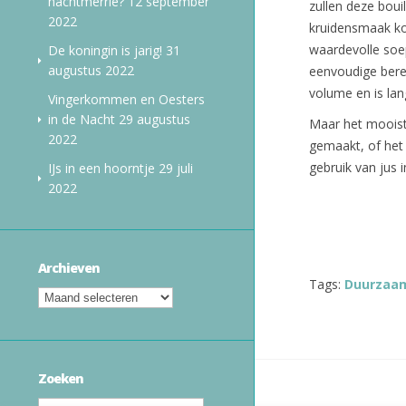
nachtmerrie?
12 september
zullen deze boui
2022
kruidensmaak ko
waardevolle soep
De koningin is jarig!
31
augustus 2022
eenvoudige berei
volume en is lan
Vingerkommen en Oesters
in de Nacht
29 augustus
Maar het mooiste 
2022
gemaakt, of het 
gebruik van jus 
IJs in een hoorntje
29 juli
2022
Archieven
Tags:
Duurzaa
Zoeken