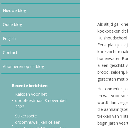
Nieuwe blog
Als altijd ga ik
Oude blog
kookboeken dit 
Huishoudschool 
English
Eerst plaatjes k
kookvocht maakt
Contact
bonenwater. Boui
alleen geschikt
Abonneren op dit blog
brood, selderij,
gerechten met b
Recente berichten
Het opmerkelijks
Kalkoen voor het
en wat voor soep
doopfeestmaal
8 november
wordt dan vergel
2022
die aanhalingste
Suikerzoete
trekken van 1 li
droomhuwelijken of een
begin jaren veert