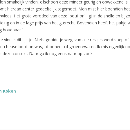
llon smakelijk vinden, ofschoon deze minder geurig en opwekkend is.
mt hieraan echter gedeeltelijk tegemoet. Men mist hier boendien het
vlees. Het grote vorodeel van deze ´bouillon´ ligt in de snelle en bijz
ding en in de lage prijs van het gterecht. Bovendien heeft het pakje 
g houdbaar.´
vind ik dit lijstje. Niets gooide je weg, van alle restjes werd soep of
nu heuse bouillon was, of bonen- of groentewater. Ik mis eigenlijk n
in deze context. Daar ga ik nog eens naar op zoek.
m Koken