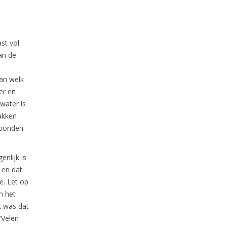
st vol
an de
van welk
er en
water is
akken
gebonden
enlijk is
 en dat
e. Let op
n het
k was dat
 ‘Velen