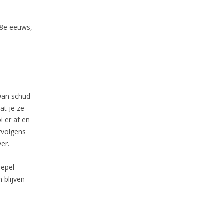
18e eeuws,
Dan schud
aat je ze
i er af en
ervolgens
er.
lepel
 blijven