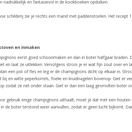
n nadrukkelijk en fantasievol in de kookboeken opduiken.
se schilderij zie je rechts een mand met paddenstoelen. Het recept 
stoven en inmaken
pignons eerst goed schoonmaken en dan in boter halfgaar braden. 
iet en laat ze uitlekken. Vervolgens strooi je er wat fijn zout over en l
an een pot of fles en leg er de champignons dicht op elkaar in. Stroo
 bij en witte peperkorrels, foelie en kruidnagelen bovenop. Giet er v
op zodat ze net onder staan. Giet er dan een laag gesmolten boter ov
oor gebruik enige champignons uithaalt, moet je dat met een houten 
 in de boter terstond weer aanvullen, zodat er geen lucht bijkomt. Dan