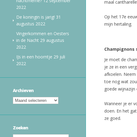
nachtmerrie?
12 september
maal cantharelle
2022
Op het 17e eeuw
De koningin is jarig!
31
augustus 2022
mijn hertaling.
Vingerkommen en Oesters
in de Nacht
29 augustus
2022
Champignons 
IJs in een hoorntje
29 juli
Je moet de cham
2022
je ze in een verg
afkoelen. Neem d
toe nog wat zout
goede wijnazijn 
Archieven
Wanneer je er v
doen. En het gat
ze goed.
Zoeken