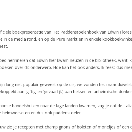
fficiële boekpresentatie van Het Paddenstoelenboek van Edwin Flores
dje in de media rond, en op de Pure Markt en in enkele kookboekwink
eest.
oed herinneren dat Edwin hier kwam neuzen in de bibliotheek, want i
boeken over dit onderwerp. Hoe kan het ook anders. Ik feest dus me
jn lang niet populair geweest op de dis, we vonden het maar duivels
koppeld aan ‘giftig’ en ‘gevaarlijk’, aan heksen en unheimische donke
iaanse handelshuizen naar de lage landen kwamen, zag je dat de Ital
r heimwee-eten en dus ook paddenstoelen.
euw zie je recepten met champignons of boleten of morieljes of een 