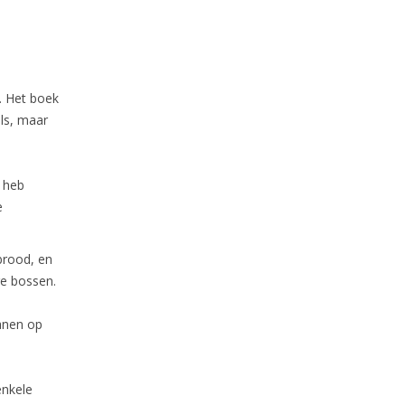
. Het boek
els, maar
k heb
e
brood, en
re bossen.
ianen op
enkele