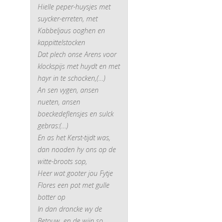
Hielle peper-huysjes met
suycker-erreten, met
Kabbeljaus ooghen en
kappittelstocken
Dat plech onse Arens voor
klockspijs met huydt en met
hayr in te schocken,(…)
An sen vygen, ansen
nueten, ansen
boeckedeflensjes en sulck
gebras:(…)
En as het Kerst-tijdt was,
dan nooden hy ons op de
witte-broots sop,
Heer wat gooter jou Fytje
Flores een pot met gulle
botter op
In dan droncke wy de
Betouw, en de wijn so