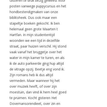
Gisteren te druk bezig geweest voor
posten vanwege puppycursus en het
hondbestendigmaken van onze
biblitoheek. Dus ook maar een
stapeltje boeken gekocht. Ik ben
helemaal geen grote Maarten t
Hartfan. In mijn studententijd
woonden we een tijd in dezelfde
straat, paar huizen verschil. Hij stond
vaak vanaf het bruggetje over het
water in mijn kamer te turen, en als
ik de auto parkeerde ging hup altijd
de vitrage opzij. Beetje eng vond ik.
Zijn romans heb ik dus altijd
vermeden. Maar wanneer hij het
over muziek heeft, of over zijn
moestuin, dan vind ik hem heel goed
te pruimen. Kocht gisteren Het
Dovemansorendieet, over zin en