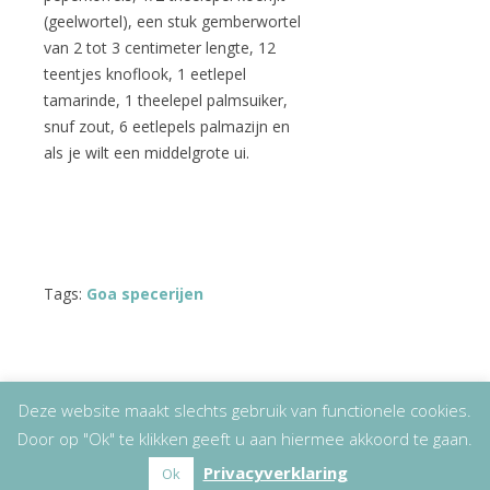
(geelwortel), een stuk gemberwortel
van 2 tot 3 centimeter lengte, 12
teentjes knoflook, 1 eetlepel
tamarinde, 1 theelepel palmsuiker,
snuf zout, 6 eetlepels palmazijn en
als je wilt een middelgrote ui.
Tags:
Goa specerijen
Deze website maakt slechts gebruik van functionele cookies.
Door op "Ok" te klikken geeft u aan hiermee akkoord te gaan.
Copyright
© 2026
Lizet Kruyff
|
Disclaimer
Privacyverklaring
Ok