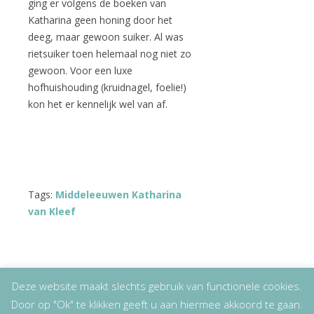
ging er volgens de boeken van
Katharina geen honing door het
deeg, maar gewoon suiker. Al was
rietsuiker toen helemaal nog niet zo
gewoon. Voor een luxe
hofhuishouding (kruidnagel, foelie!)
kon het er kennelijk wel van af.
Tags:
Middeleeuwen Katharina
van Kleef
Deze website maakt slechts gebruik van functionele cookies.
Door op "Ok" te klikken geeft u aan hiermee akkoord te gaan.
Copyright
© 2026
Lizet Kruyff
|
Disclaimer