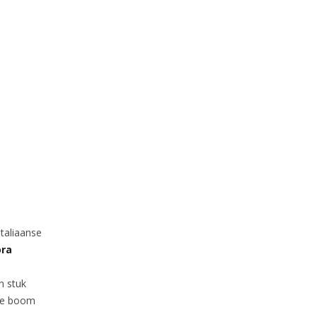
Italiaanse
ora
n stuk
 de boom