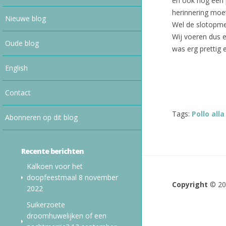
en ook nog een 
herinnering moet
Nieuwe blog
Wel de slotopmer
Wij voeren dus 
Oude blog
was erg prettig 
English
Contact
Tags:
Pollo all
Abonneren op dit blog
Recente berichten
Kalkoen voor het
doopfeestmaal
8 november
Copyright
© 2
2022
Suikerzoete
droomhuwelijken of een