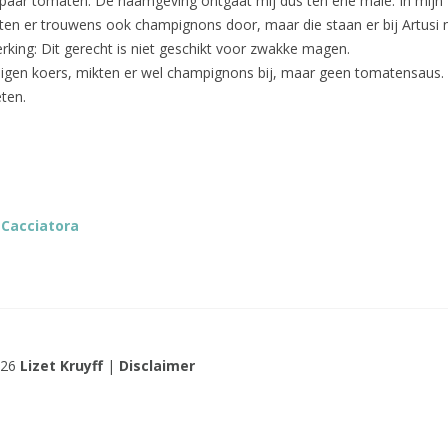
paar tomaten. De naamgeving ontgaat mij dus ten ene male. In mijn
en er trouwens ook champignons door, maar die staan er bij Artusi ni
king: Dit gerecht is niet geschikt voor zwakke magen.
eigen koers, mikten er wel champignons bij, maar geen tomatensaus.
eten.
a Cacciatora
026
Lizet Kruyff
|
Disclaimer