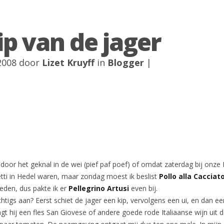
ip van de jager
2008 door
Lizet Kruyff
in
Blogger
|
oor het geknal in de wei (pief paf poef) of omdat zaterdag bij onze 
letti in Hedel waren, maar zondag moest ik beslist
Pollo alla Cacciat
eden, dus pakte ik er
Pellegrino Artusi
even bij.
chtigs aan? Eerst schiet de jager een kip, vervolgens een ui, en dan ee
gt hij een fles San Giovese of andere goede rode Italiaanse wijn uit