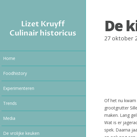
De k
Lizet Kruyff
Culinair historicus
27 oktober 
Home
Foodhistory
Experimenteren
Of het nu kwam d
Trends
grootgrutter Sil
maken. Lang gel
Media
Wat is er jagera
spek. Daarna jaa
De vrolijke keuken