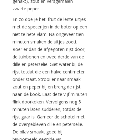
gehakt), zout en versgemalen
zwarte peper.
En zo doe je het: fruit de lente-uitjes
met de specerijen in de boter op een
niet te hete vlam. Na ongeveer tien
minuten smaken de uitjes zoeti.
Roer er dan de afgegoten rijst door,
de tuinbonen en twee derde van de
dille en peterselie. Giet water bij de
rijst totdat die een halve centimeter
onder staat. Strooi er naar smaak
zout en peper bij en breng de rijst
naan de kook. Laat deze vijf minuten
flink doorkoken. Vervolgens nog 5
minuten laten sudderen, totdat de
rijst gaar is. Garneer de schotel met
de overgebleven dille en peterselie.
De pilav smaakt goed bij
bijvoorbeeld gegrilde vis.