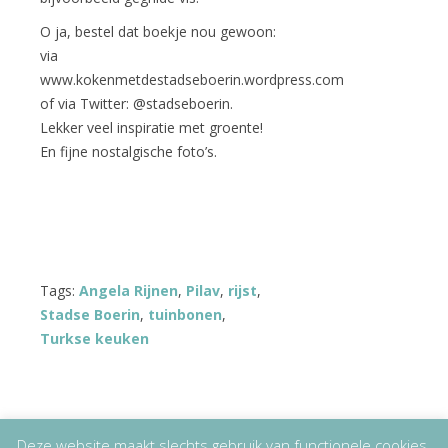
O ja, bestel dat boekje nou gewoon:
via
www.kokenmetdestadseboerin.wordpress.com
of via Twitter: @stadseboerin.
Lekker veel inspiratie met groente!
En fijne nostalgische foto’s.
Tags:
Angela Rijnen
,
Pilav
,
rijst
,
Stadse Boerin
,
tuinbonen
,
Turkse keuken
Deze website maakt slechts gebruik van functionele cookies.