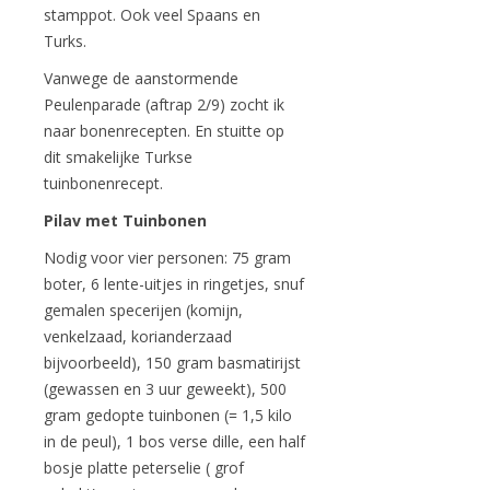
stamppot. Ook veel Spaans en
Turks.
Vanwege de aanstormende
Peulenparade (aftrap 2/9) zocht ik
naar bonenrecepten. En stuitte op
dit smakelijke Turkse
tuinbonenrecept.
Pilav met Tuinbonen
Nodig voor vier personen: 75 gram
boter, 6 lente-uitjes in ringetjes, snuf
gemalen specerijen (komijn,
venkelzaad, korianderzaad
bijvoorbeeld), 150 gram basmatirijst
(gewassen en 3 uur geweekt), 500
gram gedopte tuinbonen (= 1,5 kilo
in de peul), 1 bos verse dille, een half
bosje platte peterselie ( grof