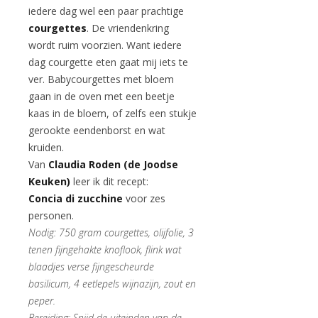
iedere dag wel een paar prachtige
courgettes
. De vriendenkring
wordt ruim voorzien. Want iedere
dag courgette eten gaat mij iets te
ver. Babycourgettes met bloem
gaan in de oven met een beetje
kaas in de bloem, of zelfs een stukje
gerookte eendenborst en wat
kruiden.
Van
Claudia Roden (de Joodse
Keuken)
leer ik dit recept:
Concia di zucchine
voor zes
personen.
Nodig: 750 gram courgettes, olijfolie, 3
tenen fijngehakte knoflook, flink wat
blaadjes verse fijngescheurde
basilicum, 4 eetlepels wijnazijn, zout en
peper.
Bereiding: Snijd de uiteinden van de