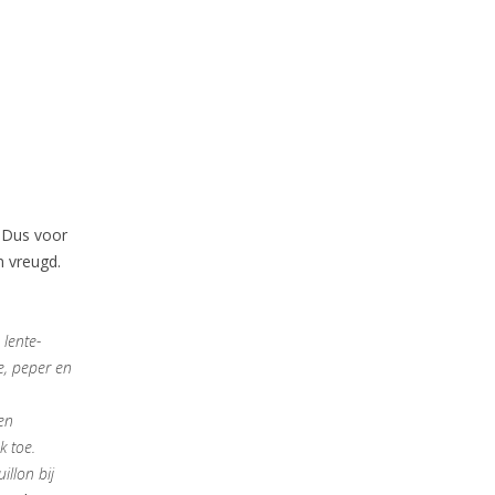
. Dus voor
n vreugd.
 lente-
ie, peper en
 en
k toe.
illon bij