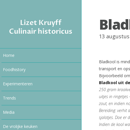
Blad
Lizet Kruyff
Culinair historicus
13 augustus
Home
Bladkool is mind
transport en ops
Foodhistory
Bijvoorbeeld om
Bladkool uit d
Experimenteren
250 gram kraakver
uitjes in ringetjes
Trends
zout, en indien n
Bereiding: verhit d
Media
sjalotjes. Doe er
Indien de kool wat
De vrolijke keuken