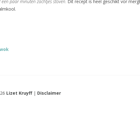
l een paar minuten zachtjes stoven.
Dit recept is heel geschikt vor merg
almkool.
 wok
026
Lizet Kruyff
|
Disclaimer