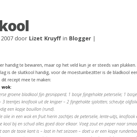
kool
 2007 door
Lizet Kruyff
in
Blogger
|
er handig te bewaren, maar op het veld kun je er steeds van plukken
lag is de sluitkool handig, voor de moestuinbezitter is de bladkool ee
 dit recept mee te maken:
e wok
:
se groene bladkool fijn gesnipperd; 1 bosje fijngehakte peterselie; 1 bosje
 – 3 teentjes knoflook uit de knijper – 2 fijngehakte sjalotten; scheutje olijfol
odig een kopje bouillon (rund).
e olie in een wok en fruit hierin zachtjes de peterselie, lente-uitjs, knoflook
 de kool bij en schud alles goed door elkaar. Voeg zout en peper naar smaa
 aan de taaie kant is – laat in het seizoen – doet u er een kopje runderbou