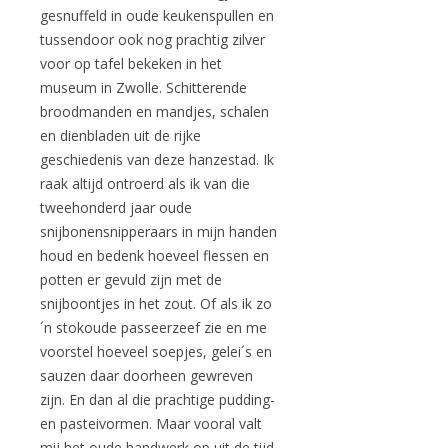
gesnuffeld in oude keukenspullen en
tussendoor ook nog prachtig zilver
voor op tafel bekeken in het
museum in Zwolle. Schitterende
broodmanden en mandjes, schalen
en dienbladen uit de rijke
geschiedenis van deze hanzestad. Ik
raak altijd ontroerd als ik van die
tweehonderd jaar oude
snijbonensnipperaars in mijn handen
houd en bedenk hoeveel flessen en
potten er gevuld zijn met de
snijboontjes in het zout. Of als ik zo
´n stokoude passeerzeef zie en me
voorstel hoeveel soepjes, gelei´s en
sauzen daar doorheen gewreven
zijn. En dan al die prachtige pudding-
en pasteivormen. Maar vooral valt
mij het oude handwerk op uit de tijd