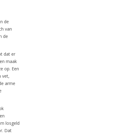
en de
sch van
n de
t dat er
d en maak
ze op. Een
 vet,
 de arme
e
ok
gen
om losgeld
r. Dat