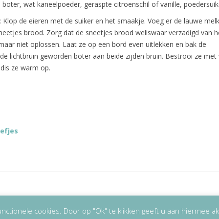
 boter, wat kaneelpoeder, geraspte citroenschil of vanille, poedersuik
: Klop de eieren met de suiker en het smaakje. Voeg er de lauwe melk
neetjes brood. Zorg dat de sneetjes brood weliswaar verzadigd van h
maar niet oplossen. Laat ze op een bord even uitlekken en bak de
 de lichtbruin geworden boter aan beide zijden bruin. Bestrooi ze met
 dis ze warm op.
efjes
026
Lizet Kruyff
|
Disclaimer
nctionele cookies. Door op "Ok" te klikken geeft u aan hiermee a