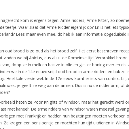
s nagerecht kom ik ergens tegen. Arme ridders, Arme Ritter, zo noem
telteefje. Waar slaat dat Arme Ridder eigenlijk op? En is het iets typi
erland? Lees maar even mee, dit heb ik aan informatie opgeduikeld i
n oud brood is zo oud als het brood zelf. Het eerst beschreven recep
jkt vinden we bij Apicius, dus al uit de Romeinse tijd! Verbrokkel broo
s van, doop ze in melk en bak ze in olie en giet er honing over en dis 
inden we in de 14e eeuw: snijd oud brood in arme ridders en bak ze in
og. Heel kale versie wel. In de 17e eeuw komt er iets van context bij,
 aalmoes, je geeft ze weg aan de armen. Dus is nu de ridder arm, of d
eiden?
voorbeeld heten ze Poor Knights of Windsor, maar het gerecht werd o
toast met kaneel’. De arme ridders van Windsor waren meestal gevan
orlogen met Frankrijk en hadden hun bezittingen moeten verkopen 
n. Ze kregen een pensioentje en mochten hun tijd uitdienen in Windso