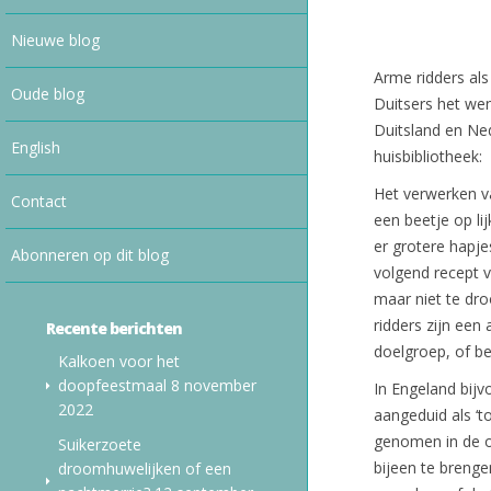
Nieuwe blog
Arme ridders al
Oude blog
Duitsers het wen
Duitsland en Ned
English
huisbibliotheek:
Het verwerken va
Contact
een beetje op li
er grotere hapje
Abonneren op dit blog
volgend recept v
maar niet te dro
ridders zijn een
Recente berichten
doelgroep, of b
Kalkoen voor het
doopfeestmaal
8 november
In Engeland bij
2022
aangeduid als ‘
genomen in de o
Suikerzoete
bijeen te brenge
droomhuwelijken of een