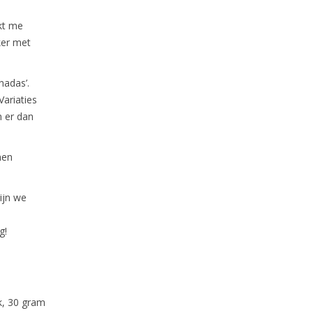
jkt me
ker met
nadas’.
Variaties
n er dan
nen
ijn we
g!
k, 30 gram