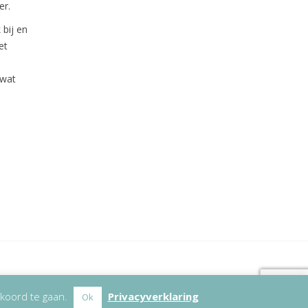
er.
 bij en
et
 wat
kkoord te gaan.
Privacyverklaring
Ok