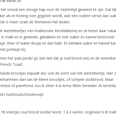
 14e eeuw zo.
t het vooral een stevige hap voor de Vastentijd geweest te zijn. Dat li
ker als er honing over gegoten wordt, wat een oudere versie dan sui
 Dat is meer zoals de Romeinen het deden.
de wentelteefjes een traditionele Kerstlekkernij en ze heten daar ‘raba
in melk en ei geweekt, gebakken en met suiker en kaneel bestrooid. 
n wijn, thee of water doopt en dan bakt. En behalve suiker en kaneel ka
et portwijn bij.
n het ‘pain perdu’ (je ziet niet dat je oud brood eet) en de Amerika
French Toast’.
okale broodjes bepaalt dus ook de vorm van het wentelteefje. Hier z
erhammen dan van de kleine broodjes, of schijven stokbrood. Maar
ststol of panettone zou ik zeker à la Arme Ritter bereiden 3e kerstda
ets huishoudschoolrecept:
:
: 18 sneetjes oud brood zonder korst, 1 à 2 eieren, ongeveer 6 dl mel