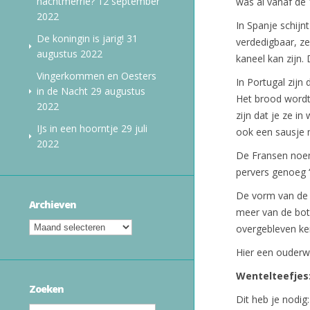
nachtmerrie?
12 september
was al vanaf de
2022
In Spanje schijn
De koningin is jarig!
31
verdedigbaar, ze
augustus 2022
kaneel kan zijn.
Vingerkommen en Oesters
In Portugal zijn 
in de Nacht
29 augustus
Het brood wordt 
2022
zijn dat je ze i
IJs in een hoorntje
29 juli
ook een sausje m
2022
De Fransen noeme
pervers genoeg ‘
De vorm van de l
Archieven
meer van de bot
overgebleven ker
Hier een ouderw
Wentelteefjes
Zoeken
Dit heb je nodig