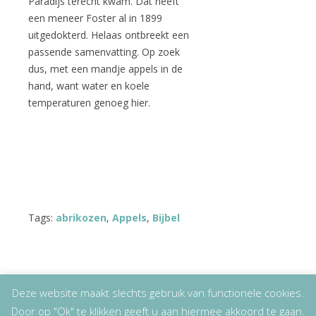
Paradijs terecht kwam. Dat heeft
een meneer Foster al in 1899
uitgedokterd. Helaas ontbreekt een
passende samenvatting. Op zoek
dus, met een mandje appels in de
hand, want water en koele
temperaturen genoeg hier.
Tags:
abrikozen
,
Appels
,
Bijbel
Deze website maakt slechts gebruik van functionele cookies.
Door op "Ok" te klikken geeft u aan hiermee akkoord te gaan.